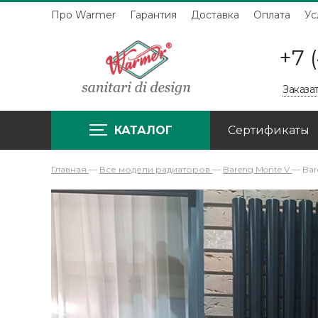
Про Warmer
Гарантия
Доставка
Оплата
Ус
+7 
Заказа
КАТАЛОГ
Сертификаты
Главная
—
Все модели радиаторов
—
Bareng Monte V
—
Bar