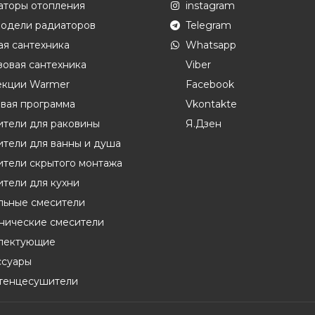
аторы отопления
instagram
модели радиаторов
Telegram
ая сантехника
Whatsapp
овая сантехника
Viber
екции Warmer
Facebook
вая программа
Vkontakte
ители для раковины
Я.Дзен
тели для ванны и душа
ители скрытого монтажа
тели для кухни
льные смесители
енические смесители
лектующие
ссуары
тенцесушители