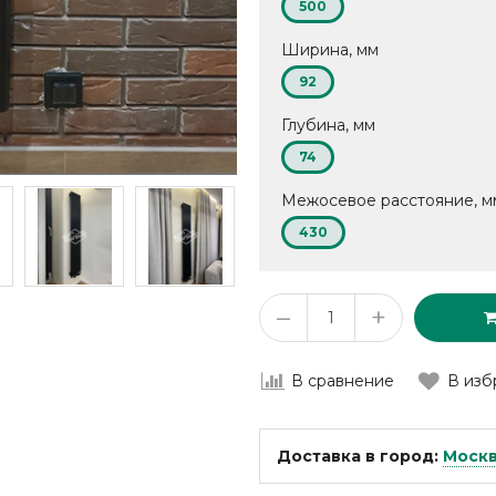
500
Ширина, мм
92
Глубина, мм
74
Межосевое расстояние, м
430
–
+
В сравнение
В изб
Доставка в город:
Моск