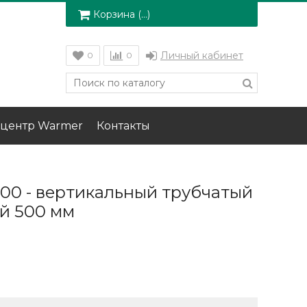
Корзина (
…
)
Личный кабинет
0
0
центр Warmer
Контакты
500 - вертикальный трубчатый
й 500 мм