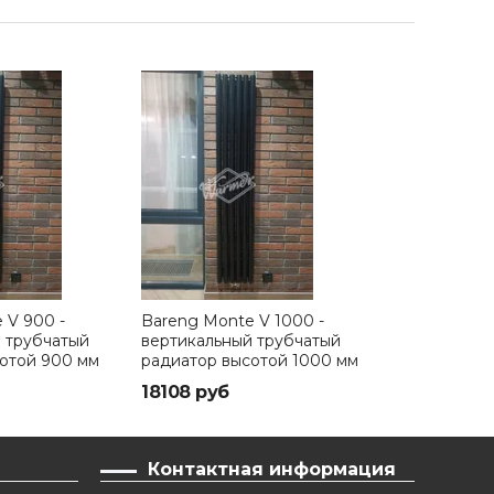
 V 900 -
Bareng Monte V 1000 -
Bareng Monte
 трубчатый
вертикальный трубчатый
вертикальны
отой 900 мм
радиатор высотой 1000 мм
радиатор вы
18108 руб
18475 руб
Контактная информация