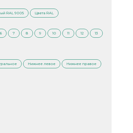
ый RAL 9005
Цвета RAL
6
7
8
9
10
11
12
13
тральное
Нижнее левое
Нижнее правое