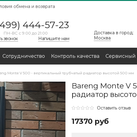
ловия обмена и возврата
(499) 444-57-23
Доставка в город:
ПН-ВС с 9:00 до 21:00
Москва
ть звонок
Напишите нам
Сотрудничество
Контроль качества
Сервисный 
eng Monte V 500 - вертикальный трубчатый радиатор высотой 500 мм
Bareng Monte V 
радиатор высото
Оставить отзыв
17370 руб