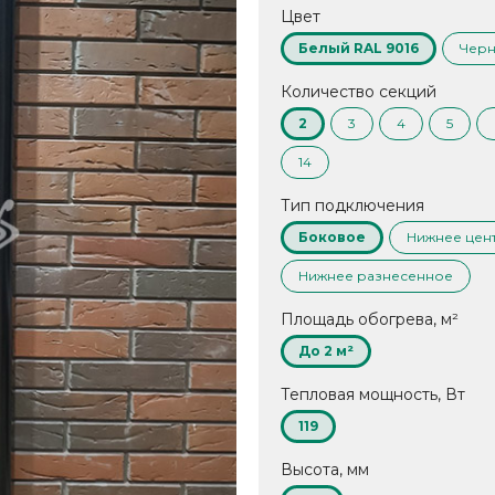
Цвет
Белый RAL 9016
Черн
Количество секций
2
3
4
5
14
Тип подключения
Боковое
Нижнее цен
Нижнее разнесенное
Площадь обогрева, м²
До 2 м²
Тепловая мощность, Вт
119
Высота, мм