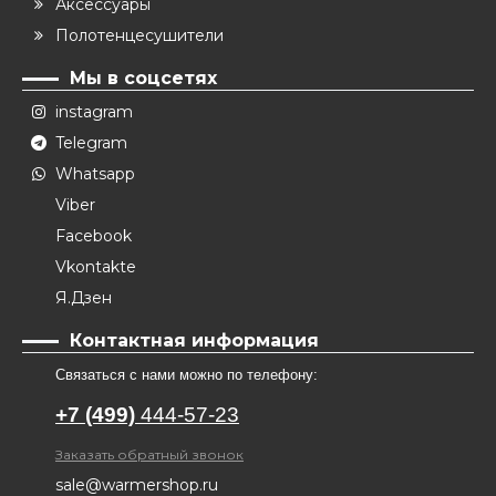
Аксессуары
позолоченных тонов, которые можно подобрать
в цвет обстановки или отделки комнаты. Такие
Полотенцесушители
смесители часто используют в винтажном
Мы в соцсетях
интерьере.
instagram
Gold Line
(позолоченные смесители)
Telegram
Rose Gold Line
- коллекция в цвете Розовое
Золото как матовая так и глянцевая поверхность
Whatsapp
Viber
Facebook
При выборе смесителя важно обращать внимание на
Vkontakte
дизайн и функциональность. Правильно
Я.Дзен
подобранное оборудование делает интерьер
завершенным, украшает яркими акцентами,
Контактная информация
позволяет реализовать смелые дизайнерские идеи.
Связаться с нами можно по телефону:
+7 (499)
444-57-23
Заказать обратный звонок
sale@warmershop.ru