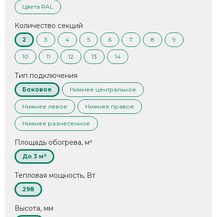
Цвета RAL
Количество секций
2
3
4
5
6
7
8
9
10
11
12
13
14
Тип подключения
Боковое
Нижнее центральное
Нижнее левое
Нижнее правое
Нижнее разнесенное
Площадь обогрева, м²
До 3 м²
Тепловая мощность, Вт
298
Высота, мм