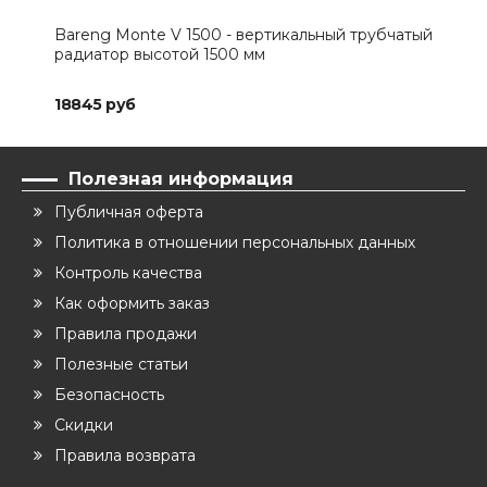
Bareng Monte V 1500 - вертикальный трубчатый
Bar
радиатор высотой 1500 мм
рад
18845 руб
192
Полезная информация
Публичная оферта
Политика в отношении персональных данных
Контроль качества
Как оформить заказ
Правила продажи
Полезные статьи
Безопасность
Скидки
Правила возврата