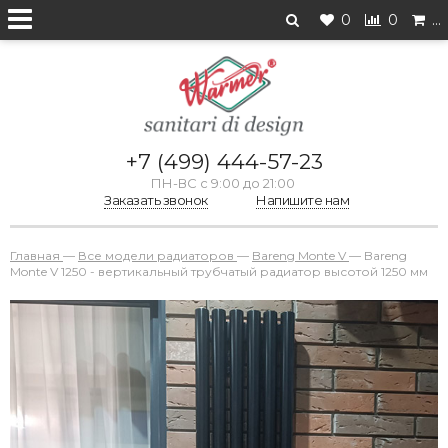
0
0
…
+7 (499) 444-57-23
ПН-ВС с 9:00 до 21:00
Заказать звонок
Напишите нам
Главная
—
Все модели радиаторов
—
Bareng Monte V
—
Bareng
Monte V 1250 - вертикальный трубчатый радиатор высотой 1250 мм