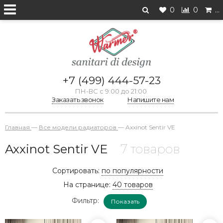
0
0
…
+7 (499) 444-57-23
ПН-ВС с 9:00 до 21:00
Заказать звонок
Напишите нам
Главная
—
Все модели радиаторов
—
Axxinot Sentir VE
Axxinot Sentir VE
7 товаров
Сортировать:
по популярности
На странице:
40 товаров
Фильтр:
Показать