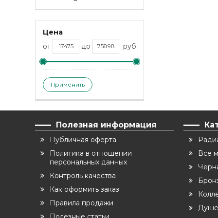
Цена
от
до
руб
Применить
Полезная информация
Ка
Публичная оферта
Ради
Политика в отношении
Все 
персональных данных
Черн
Контроль качества
Бронз
Как оформить заказ
Колл
Правила продажи
Душе
Полезные статьи