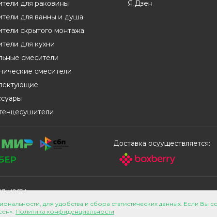
ители для раковины
Я.Дзен
тели для ванны и душа
ители скрытого монтажа
тели для кухни
льные смесители
енические смесители
лектующие
ссуары
тенцесушители
Доставка осууществляется:
альности
яется публичной офертой, определяемой положениями статьи
иональности, для удобства и сбора статистических данных. Если Вы с
сен».
Политика конфиденциальности