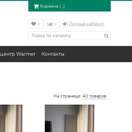
Корзина (
…
)
Личный кабинет
0
0
центр Warmer
Контакты
На странице:
40 товаров