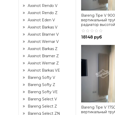
Axxinot Rendo V
Axxinot Rendo Z
Bareng Tipe V 900
вертикальный тру
Axxinot Eden V
радиатор высото
Axxinot Barkas V
Axxinot Bramer V
18148 руб
Axxinot Wemar V
Axxinot Barkas Z
Axxinot Bramer Z
Axxinot Wemar Z
Axxinot Barkas VE
Bareng Softy V
Bareng Softy Z
Bareng Softy VE
Bareng Select V
Bareng Select Z
Bareng Tipe V 1750
вертикальный тру
Bareng Select ZN