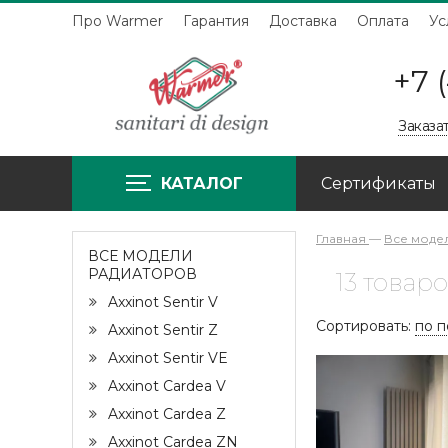
Про Warmer
Гарантия
Доставка
Оплата
Ус
+7 
Заказа
КАТАЛОГ
Сертификаты
Главная
—
Все моде
ВСЕ МОДЕЛИ
РАДИАТОРОВ
13 товар
Axxinot Sentir V
Сортировать:
по 
Axxinot Sentir Z
Axxinot Sentir VE
Axxinot Cardea V
Axxinot Cardea Z
Axxinot Cardea ZN