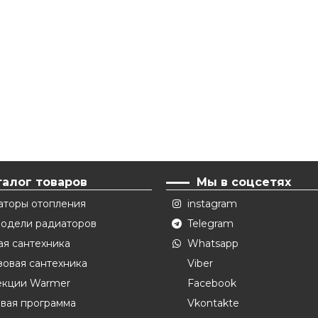
талог товаров
Мы в соцсетях
аторы отопления
instagram
модели радиаторов
Telegram
ая сантехника
Whatsapp
овая сантехника
Viber
екции Warmer
Facebook
вая программа
Vkontakte