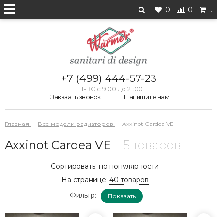
0
0
…
+7 (499) 444-57-23
ПН-ВС с 9:00 до 21:00
Заказать звонок
Напишите нам
Главная
—
Все модели радиаторов
—
Axxinot Cardea VE
Axxinot Cardea VE
5 товаров
Сортировать:
по популярности
На странице:
40 товаров
Фильтр:
Показать