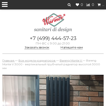
0
0
…
+7 (499) 444-57-23
ПН-ВС с 9:00 до 21:00
Заказать звонок
Напишите нам
Главная
—
Все модели радиаторов
—
Bareng Monte V
—
Bareng
Monte V 3000 - вертикальный трубчатый радиатор высотой 3000
мм