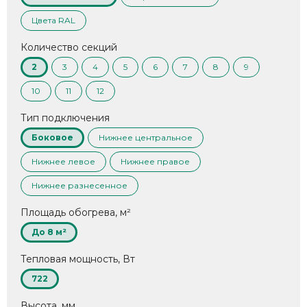
Цвета RAL
Количество секций
2
3
4
5
6
7
8
9
10
11
12
Тип подключения
Боковое
Нижнее центральное
Нижнее левое
Нижнее правое
Нижнее разнесенное
Площадь обогрева, м²
До 8 м²
Тепловая мощность, Вт
722
Высота, мм