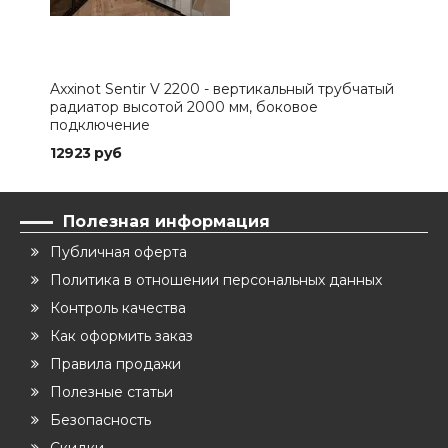
Axxinot Sentir V 2200 - вертикальный трубчатый
Axxi
радиатор высотой 2000 мм, боковое
рад
подключение
под
12923 руб
184
Полезная информация
Публичная оферта
Политика в отношении персональных данных
Контроль качества
Как оформить заказ
Правила продажи
Полезные статьи
Безопасность
Скидки