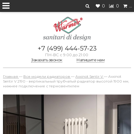
0
0
…
+7 (499) 444-57-23
ПН-ВС с 9:00 до 21:00
Заказать звонок
Напишите нам
Главная
—
Все модели радиаторов
—
Axxinot Sentir V
—
Axxinot
Sentir V 2190 - вертикальный трубчатый радиатор высотой 1900 мм,
нижнее подключение с термовентилем