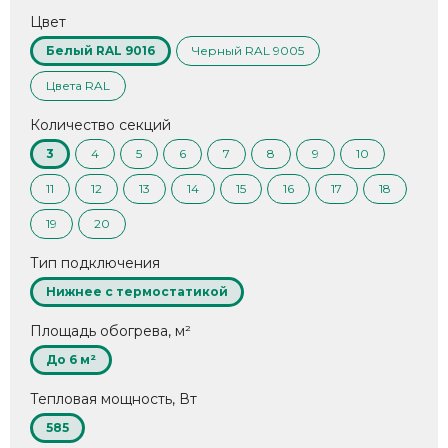
Цвет
Белый RAL 9016
Черный RAL 9005
Цвета RAL
Количество секций
3
4
5
6
7
8
9
10
11
12
13
14
15
16
17
18
19
20
Тип подключения
Нижнее с термостатикой
Площадь обогрева, м²
До 6 м²
Тепловая мощность, Вт
585