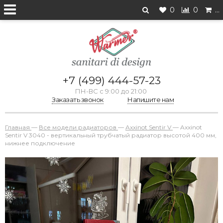
0
0
…
+7 (499) 444-57-23
ПН-ВС с 9:00 до 21:00
Заказать звонок
Напишите нам
Главная
—
Все модели радиаторов
—
Axxinot Sentir V
—
Axxinot
Sentir V 3040 - вертикальный трубчатый радиатор высотой 400 мм,
нижнее подключение