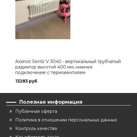
Axxinot Sentir V 3040 - вертикальный трубчатый
Axxi
радиатор высотой 400 мм, нижнее
рад
подключение с термовентилем
под
13283 руб
524
Полезная информация
Публичная оферта
Политика в отношении персональных данных
Контроль качества
Как оформить заказ