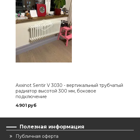
Axxinot Sentir V 3030 - вертикальный трубчатый
Axxi
радиатор высотой 300 мм, боковое
рад
подключение
под
4901 руб
104
Полезная информация
Публичная оферта