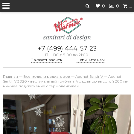
0
0
…
+7 (499) 444-57-23
ПН-ВС с 9:00 до 21:00
Заказать звонок
Напишите нам
Главная
—
Все модели радиаторов
—
Axxinot Sentir V
—
Axxinot
Sentir V 3020 - вертикальный трубчатый радиатор высотой 200 мм,
нижнее подключение с термовентилем