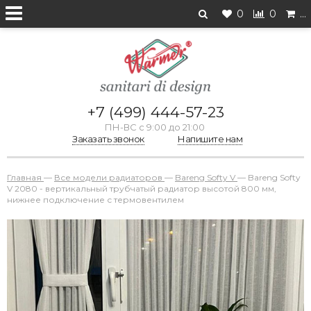
0
0
…
+7 (499) 444-57-23
ПН-ВС с 9:00 до 21:00
Заказать звонок
Напишите нам
Главная
—
Все модели радиаторов
—
Bareng Softy V
—
Bareng Softy
V 2080 - вертикальный трубчатый радиатор высотой 800 мм,
нижнее подключение с термовентилем