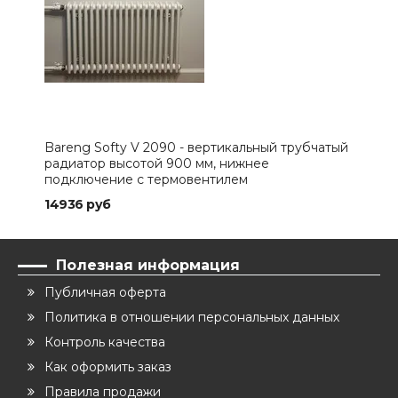
Bareng Softy V 2090 - вертикальный трубчатый
Bar
радиатор высотой 900 мм, нижнее
рад
подключение с термовентилем
под
14936 руб
731
Полезная информация
Публичная оферта
Политика в отношении персональных данных
Контроль качества
Как оформить заказ
Правила продажи