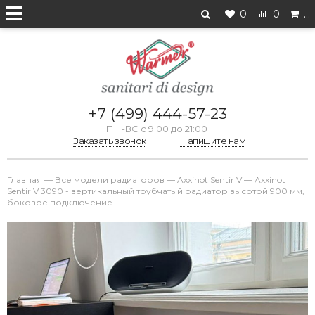
0
0
…
+7 (499) 444-57-23
ПН-ВС с 9:00 до 21:00
Заказать звонок
Напишите нам
Главная
—
Все модели радиаторов
—
Axxinot Sentir V
—
Axxinot
Sentir V 3090 - вертикальный трубчатый радиатор высотой 900 мм,
боковое подключение