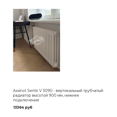
Axxinot Sentir V 3090 - вертикальный трубчатый
Axxi
радиатор высотой 900 мм, нижнее
рад
подключение
под
13364 руб
1611