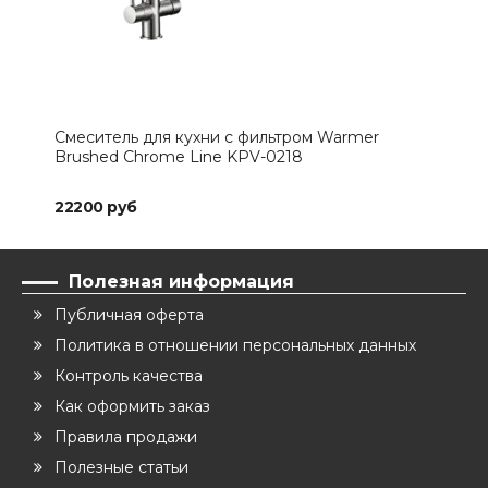
Смеситель для кухни с фильтром Warmer
Сме
Brushed Chrome Line KPV-0218
Bru
22200 руб
222
Полезная информация
Публичная оферта
Политика в отношении персональных данных
Контроль качества
Как оформить заказ
Правила продажи
Полезные статьи