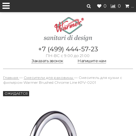
0
0
…
+7 (499) 444-57-23
ПН-ВС с 9:00 до 21:00
Заказать звонок
Напишите нам
Главная
—
Смесители для раковины
—
Смеситель для кухни с
фильтром Warmer Brushed Chrome Line KPV-0201
ОЖИДАЕТСЯ