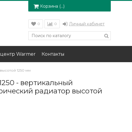
Корзина (
…
)
Личный кабинет
0
0
центр Warmer
Контакты
 высотой 1250 мм
1250 - вертикальный
рический радиатор высотой