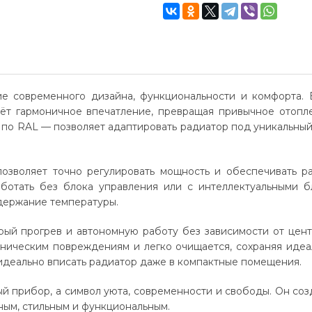
ие современного дизайна, функциональности и комфорта. 
ёт гармоничное впечатление, превращая привычное отопл
по RAL — позволяет адаптировать радиатор под уникальный 
позволяет точно регулировать мощность и обеспечивать р
ботать без блока управления или с интеллектуальными б
держание температуры.
рый прогрев и автономную работу без зависимости от цен
аническим повреждениям и легко очищается, сохраняя идеа
 идеально вписать радиатор даже в компактные помещения.
ый прибор, а символ уюта, современности и свободы. Он соз
ным, стильным и функциональным.