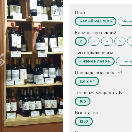
Цвет
Белый RAL 9016
Черн
Количество секций
2
3
4
5
Тип подключения
Нижнее левое
Нижн
Площадь обогрева, м²
До 2 м²
Тепловая мощность, Вт
185
Высота, мм
1250