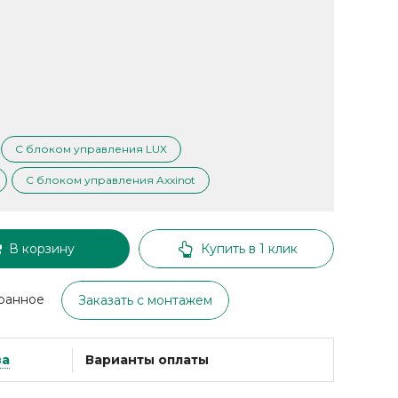
С блоком управления LUX
С блоком управления Axxinot
В корзину
Купить в 1 клик
ранное
Заказать с монтажем
ва
Варианты оплаты