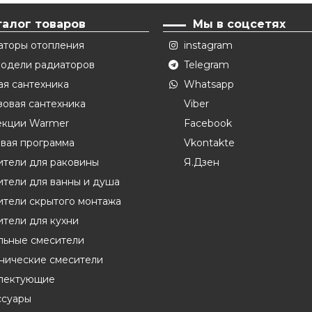
талог товаров
Мы в соцсетях
аторы отопления
instagram
модели радиаторов
Telegram
ая сантехника
Whatsapp
овая сантехника
Viber
екции Warmer
Facebook
вая программа
Vkontakte
ители для раковины
Я.Дзен
тели для ванны и душа
ители скрытого монтажа
тели для кухни
льные смесители
енические смесители
лектующие
ссуары