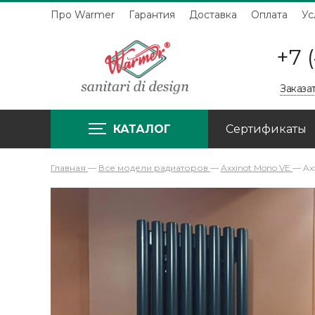
Про Warmer
Гарантия
Доставка
Оплата
Ус
+7 
Заказа
КАТАЛОГ
Сертификаты
Главная
—
Все модели радиаторов
—
Axxinot Mono VE
—
Ax