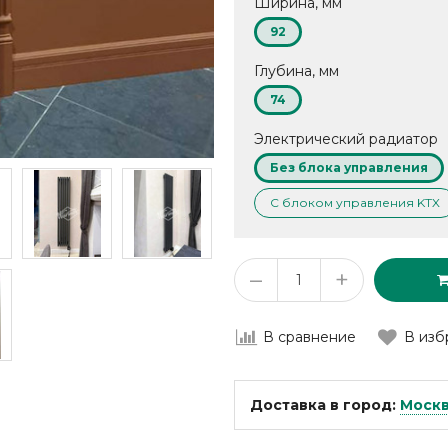
Ширина, мм
92
Глубина, мм
74
Электрический радиатор
Без блока управления
С блоком управления KTX
–
+
В сравнение
В изб
Доставка в город:
Моск