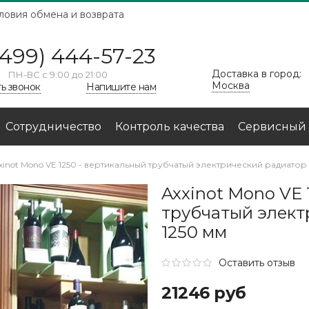
ловия обмена и возврата
(499) 444-57-23
Доставка в город:
ПН-ВС с 9:00 до 21:00
Москва
ть звонок
Напишите нам
Сотрудничество
Контроль качества
Сервисный 
xinot Mono VE 1250 - вертикальный трубчатый электрический радиатор
Axxinot Mono VE 
трубчатый элект
1250 мм
Оставить отзыв
21246 руб