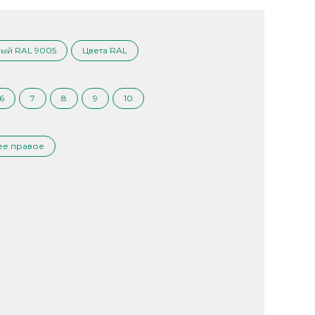
ый RAL 9005
Цвета RAL
6
7
8
9
10
ее правое