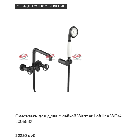
ОЖИДАЕТСЯ ПОСТУПЛЕНИЕ
Смеситель для душа с лейкой Warmer Loft line WOV-
Комп
L005532
Chro
32220 руб
5661