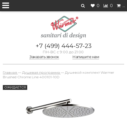
0
0
…
+7 (499) 444-57-23
ПН-ВС с 9:00 до 21:00
Заказать звонок
Напишите нам
Главная
—
Душевая программа
—
Душевой комплект Warmer
Brushed Chrome Line 400101-10D
ОЖИДАЕТСЯ