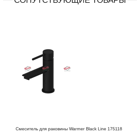
Смеситель для раковины Warmer Black Line 175118
Вст
Blac