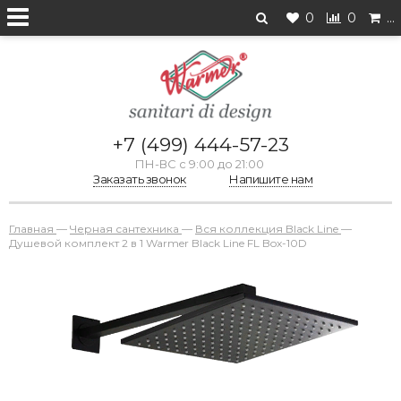
0
0
…
+7 (499) 444-57-23
ПН-ВС с 9:00 до 21:00
Заказать звонок
Напишите нам
Главная
—
Черная сантехника
—
Вся коллекция Black Line
—
Душевой комплект 2 в 1 Warmer Black Line FL Box-10D