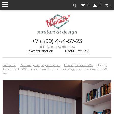
0
0
…
+7 (499) 444-57-23
ПН-ВС с 9:00 до 21:00
Заказать звонок
Напишите нам
Главная
—
Все модели радиаторов
—
Bareng Temper ZN
—
Bareng
Temper ZN 1000 - напольный трубчатый радиатор шириной 1000
мм