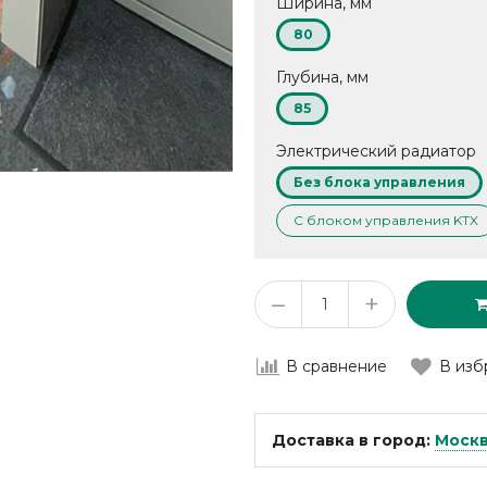
Ширина, мм
80
Глубина, мм
85
Электрический радиатор
Без блока управления
С блоком управления KTX
–
+
В сравнение
В изб
Доставка в город:
Моск