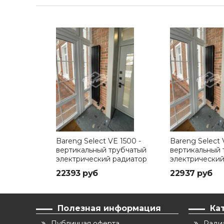
Bareng Select VE 1500 -
Bareng Select 
вертикальный трубчатый
вертикальный 
электрический радиатор
электрический
высотой 1500 мм
высотой 1750 
22393 руб
22937 руб
Полезная информация
Ка
Публичная оферта
Ради