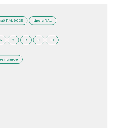
ый RAL 9005
Цвета RAL
6
7
8
9
10
ее правое