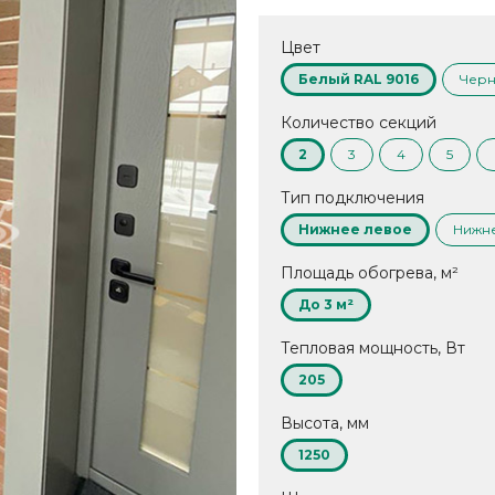
Цвет
Белый RAL 9016
Черн
Количество секций
2
3
4
5
Тип подключения
Нижнее левое
Нижн
Площадь обогрева, м²
До 3 м²
Тепловая мощность, Вт
205
Высота, мм
1250