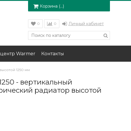
Корзина (
…
)
Личный кабинет
0
0
центр Warmer
Контакты
 высотой 1250 мм
 1250 - вертикальный
рический радиатор высотой