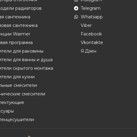
модели радиаторов
Telegram
ая сантехника
Whatsapp
овая сантехника
Viber
екции Warmer
Facebook
вая программа
Vkontakte
ители для раковины
Я.Дзен
тели для ванны и душа
ители скрытого монтажа
тели для кухни
льные смесители
енические смесители
лектующие
ссуары
тенцесушители