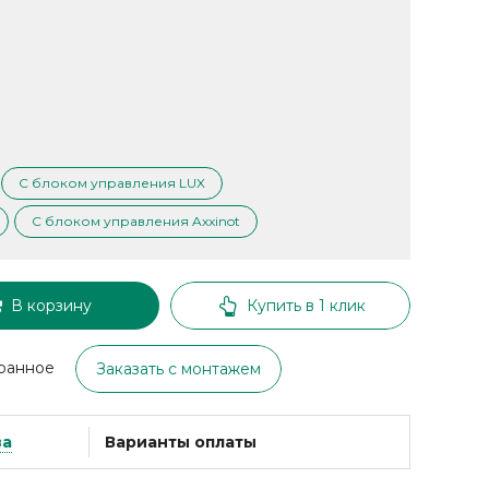
С блоком управления LUX
С блоком управления Axxinot
В корзину
Купить в 1 клик
ранное
Заказать с монтажем
ва
Варианты оплаты