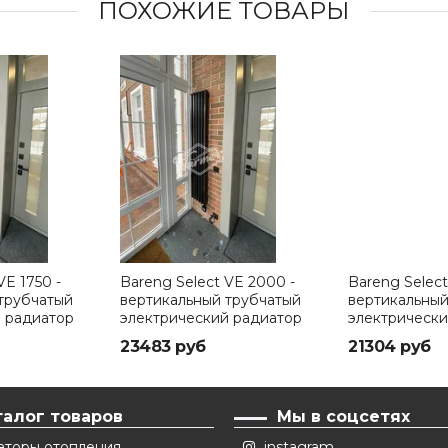
ПОХОЖИЕ ТОВАРЫ
VE 1750 -
Bareng Select VE 2000 -
Bareng Select
трубчатый
вертикальный трубчатый
вертикальный
 радиатор
электрический радиатор
электрически
мм
высотой 2000 мм
высотой 1000
23483 руб
21304 руб
талог товаров
Мы в соцсетях
аторы отопления
instagram