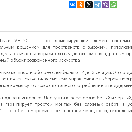
 Livian VE 2000 — это доминирующий элемент системы 
льным решением для пространств с высокими потолками
Модель отличается выразительным дизайном с квадратным п
нный объект современного искусства.
ную мощность обогрева, выбирая от 2 до 5 секций. Этого д
ет интеллектуальная система управления с выбором прогр
азное время суток, сокращая энергопотребление и поддержи
под ваш интерьер. Доступны классические белый и черный, 
ка гарантирует простой монтаж без сложных работ, а у
00 — это бескомпромиссное сочетание мощности, технолог