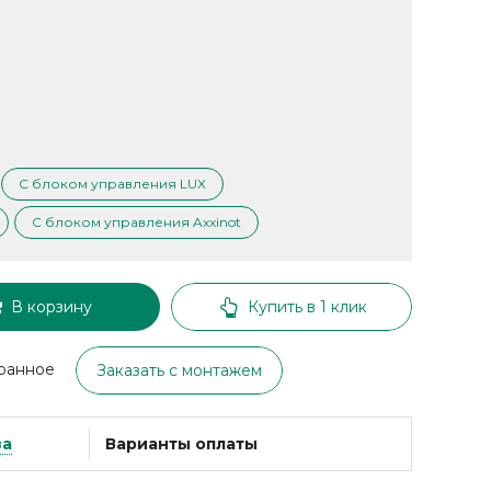
С блоком управления LUX
С блоком управления Axxinot
В корзину
Купить в 1 клик
ранное
Заказать с монтажем
ва
Варианты оплаты