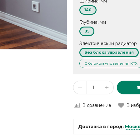
Ширина, мм
140
Глубина, мм
85
Электрический радиатор
Без блока управления
С блоком управления KTX
–
+
В сравнение
В изб
Доставка в город:
Моск