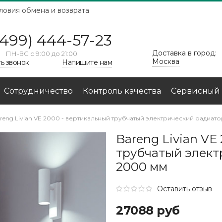
ловия обмена и возврата
(499) 444-57-23
Доставка в город:
ПН-ВС с 9:00 до 21:00
Москва
ть звонок
Напишите нам
Сотрудничество
Контроль качества
Сервисный 
reng Livian VE 2000 - вертикальный трубчатый электрический радиат
Bareng Livian VE
трубчатый элект
2000 мм
Оставить отзыв
27088 руб