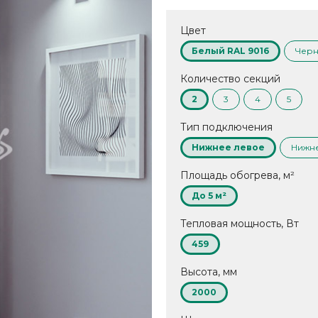
Цвет
Белый RAL 9016
Черн
Количество секций
2
3
4
5
Тип подключения
Нижнее левое
Нижн
Площадь обогрева, м²
До 5 м²
Тепловая мощность, Вт
459
Высота, мм
2000