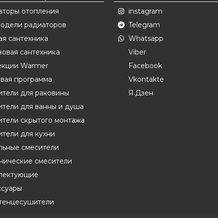
аторы отопления
instagram
модели радиаторов
Telegram
ая сантехника
Whatsapp
овая сантехника
Viber
екции Warmer
Facebook
вая программа
Vkontakte
ители для раковины
Я.Дзен
тели для ванны и душа
ители скрытого монтажа
тели для кухни
льные смесители
енические смесители
лектующие
ссуары
тенцесушители