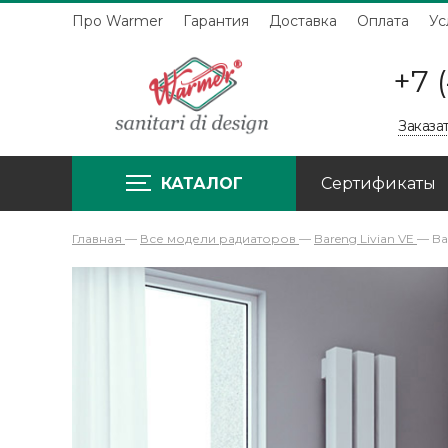
Про Warmer
Гарантия
Доставка
Оплата
Ус
+7 
Заказа
КАТАЛОГ
Сертификаты
Главная
—
Все модели радиаторов
—
Bareng Livian VE
—
Ba