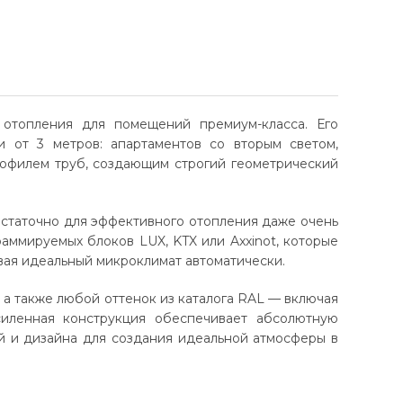
отопления для помещений премиум-класса. Его
 от 3 метров: апартаментов со вторым светом,
рофилем труб, создающим строгий геометрический
остаточно для эффективного отопления даже очень
аммируемых блоков LUX, KTX или Axxinot, которые
вая идеальный микроклимат автоматически.
а также любой оттенок из каталога RAL — включая
силенная конструкция обеспечивает абсолютную
ий и дизайна для создания идеальной атмосферы в