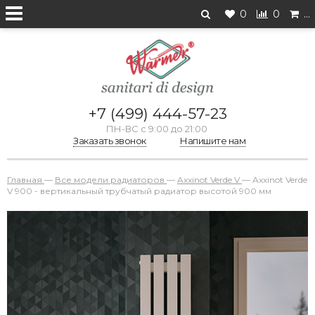
0
0
…
+7 (499) 444-57-23
ПН-ВС с 9:00 до 21:00
Заказать звонок
Напишите нам
Главная
—
Все модели радиаторов
—
Axxinot Verde V
—
Axxinot Verde
V 900 - вертикальный трубчатый радиатор высотой 900 мм