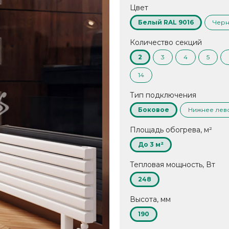
Цвет
Белый RAL 9016
Черн
Количество секций
2
3
4
5
14
Тип подключения
Боковое
Нижнее лев
Площадь обогрева, м²
До 3 м²
Тепловая мощность, Вт
248
Высота, мм
190