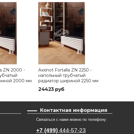
la ZN 2000 -
Axxinot Fortalla ZN 2250 -
Axxinot Forta
убчатый
напольный трубчатый
напольный т
риной 2000 мм
радиатор шириной 2250 мм
радиатор ш
24423 руб
24843 руб
Контактная информация
Связаться с нами можно по телефону:
+7 (499)
444-57-23