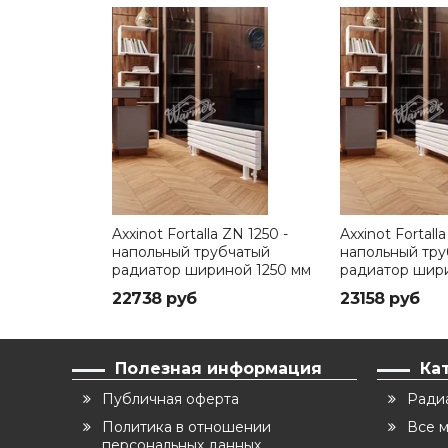
Axxinot Fortalla ZN 1250 -
Axxinot Fortall
напольный трубчатый
напольный тр
радиатор шириной 1250 мм
радиатор шир
22738 руб
23158 руб
Полезная информация
Ка
Публичная оферта
Ради
Политика в отношении
Все 
персональных данных