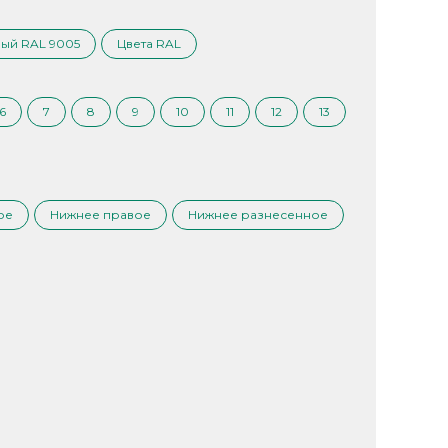
ый RAL 9005
Цвета RAL
6
7
8
9
10
11
12
13
ое
Нижнее правое
Нижнее разнесенное