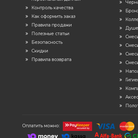
Черн
Контроль качества
Бронз
Как оформить заказ
Колл
Правила продажи
Душе
Полезные статьи
Смес
Безопасность
Смеси
Скидки
Смес
Правила возврата
Смеси
Напо
Гиги
Комп
Аксе
Поло
Оплатить можно: