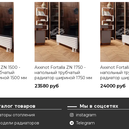
a ZN 1500 -
Axxinot Fortalla ZN 1750 -
Axxinot Fortal
убчатый
напольный трубчатый
напольный тр
иной 1500 мм
радиатор шириной 1750 мм
радиатор ши
23580 руб
24000 руб
талог товаров
Мы в соцсетях
аторы отопления
instagram
модели радиаторов
Telegram