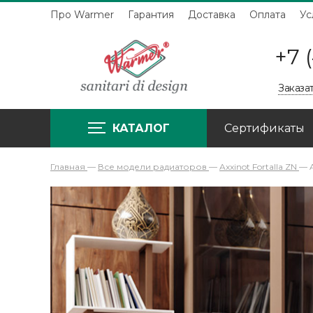
Про Warmer
Гарантия
Доставка
Оплата
Ус
+7 
Заказа
КАТАЛОГ
Сертификаты
Главная
—
Все модели радиаторов
—
Axxinot Fortalla ZN
—