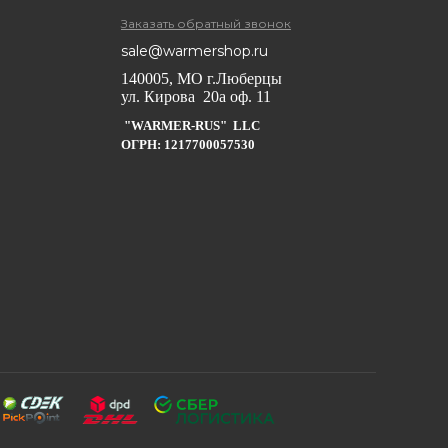
Заказать обратный звонок
sale@warmershop.ru
140005, МО г.Люберцы
ул. Кирова 20а оф. 11
"WARMER-RUS" LLC
ОГРН: 1217700057530