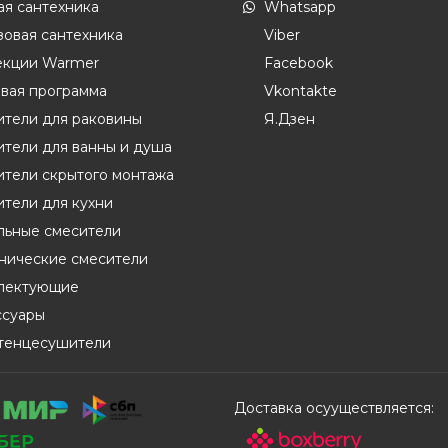
ая сантехника
Whatsapp
овая сантехника
Viber
екции Warmer
Facebook
вая программа
Vkontakte
ители для раковины
Я.Дзен
тели для ванны и душа
ители скрытого монтажа
тели для кухни
льные смесители
енические смесители
лектующие
ссуары
тенцесушители
Доставка осууществляется: