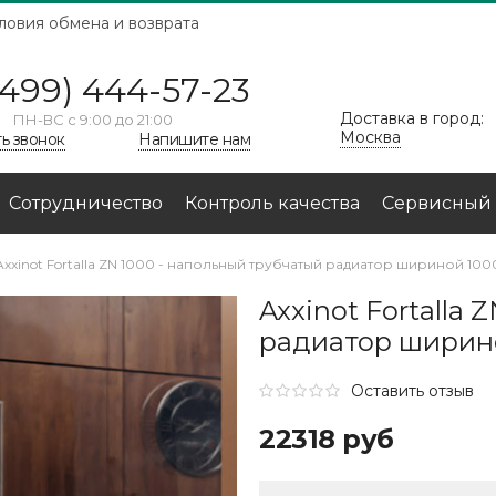
ловия обмена и возврата
(499) 444-57-23
Доставка в город:
ПН-ВС с 9:00 до 21:00
Москва
ть звонок
Напишите нам
Сотрудничество
Контроль качества
Сервисный 
Axxinot Fortalla ZN 1000 - напольный трубчатый радиатор шириной 100
Axxinot Fortalla
радиатор ширин
Оставить отзыв
22318 руб