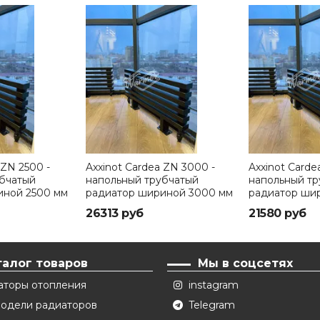
 ZN 2500 -
Axxinot Cardea ZN 3000 -
Axxinot Carde
убчатый
напольный трубчатый
напольный тр
иной 2500 мм
радиатор шириной 3000 мм
радиатор ши
26313 руб
21580 руб
талог товаров
Мы в соцсетях
аторы отопления
instagram
модели радиаторов
Telegram