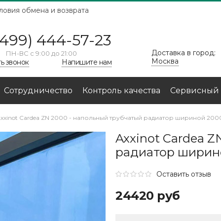
ловия обмена и возврата
(499) 444-57-23
Доставка в город:
ПН-ВС с 9:00 до 21:00
Москва
ть звонок
Напишите нам
Сотрудничество
Контроль качества
Сервисный 
xxinot Cardea ZN 2000 - напольный трубчатый радиатор шириной 200
Axxinot Cardea Z
радиатор ширин
Оставить отзыв
24420 руб