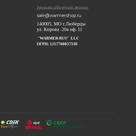
Заказать обратный звонок
sale@warmershop.ru
140005, МО г.Люберцы
ул. Кирова 20а оф. 11
"WARMER-RUS" LLC
ОГРН: 1217700057530