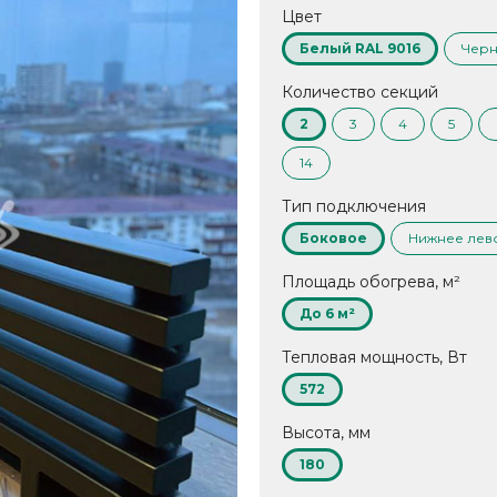
Цвет
Белый RAL 9016
Черн
Количество секций
2
3
4
5
14
Тип подключения
Боковое
Нижнее лев
Площадь обогрева, м²
До 6 м²
Тепловая мощность, Вт
572
Высота, мм
180