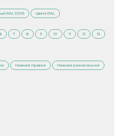
ый RAL 9005
Цвета RAL
6
7
8
9
10
11
12
13
ое
Нижнее правое
Нижнее разнесенное