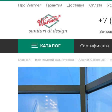
Про Warmer
Гарантия
Доставка
Оплата
Ус
+7 
Заказа
КАТАЛОГ
Сертификаты
Главная
—
Все модели радиаторов
—
Axxinot Cardea ZN
—
A