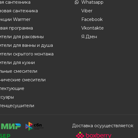
ая сантехника
Whatsapp
овая сантехника
Viber
екции Warmer
Facebook
вая программа
Vkontakte
ители для раковины
Я.Дзен
тели для ванны и душа
ители скрытого монтажа
тели для кухни
льные смесители
енические смесители
лектующие
ссуары
тенцесушители
Доставка осууществляется: