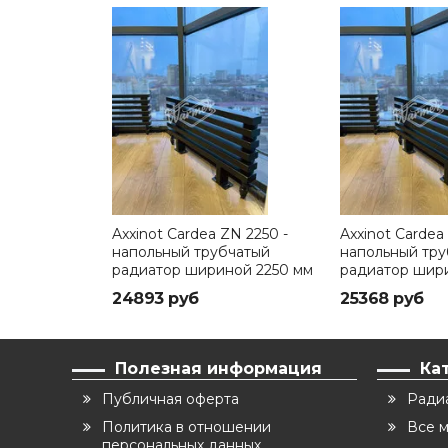
Axxinot Cardea ZN 2250 -
Axxinot Cardea
напольный трубчатый
напольный тр
радиатор шириной 2250 мм
радиатор шир
24893 руб
25368 руб
Полезная информация
Ка
Публичная оферта
Ради
Политика в отношении
Все 
персональных данных