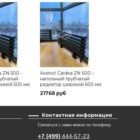
a ZN 500 -
Axxinot Cardea ZN 600 -
Axxinot Card
убчатый
напольный трубчатый
напольный т
риной 500 мм
радиатор шириной 600 мм
радиатор ш
21768 руб
21958 руб
Контактная информация
Связаться с нами можно по телефону:
+7 (499)
444-57-23