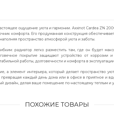
 настоящее ощущение уюта и гармонии. Axxinot Cardea ZN 2
очник комфорта. Его продуманная конструкция обеспечивае
 наполняя пространство атмосферой уюта и заботы.
ибким: радиатор легко разместить там, где он будет ма
лговечное покрытие защищают устройство от коррозии и 
абильной работы, долговечности и комфорта в эксплуатации
ие, а элемент интерьера, который делает пространство ую
, превращая каждый день дома или в офисе в приятное и в
ый дизайн, делая ваше помещение по-настоящему теплым и 
ПОХОЖИЕ ТОВАРЫ