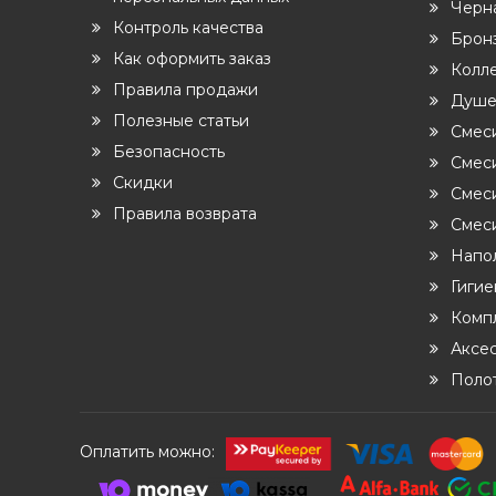
Черн
Контроль качества
Бронз
Как оформить заказ
Колл
Правила продажи
Душе
Полезные статьи
Смес
Безопасность
Смеси
Скидки
Смес
Правила возврата
Смеси
Напо
Гиги
Комп
Аксе
Поло
Оплатить можно: