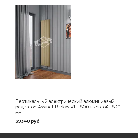
Вертикальный электрический алюминиевый
Вер
радиатор Axxinot Barkas VE 1800 высотой 1830
рад
мм
мм
39340 руб
415