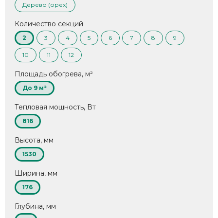
Дерево (орех)
Количество секций
2
3
4
5
6
7
8
9
10
11
12
Площадь обогрева, м²
До 9 м²
Тепловая мощность, Вт
816
Высота, мм
1530
Ширина, мм
176
Глубина, мм