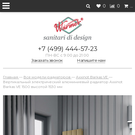
0
0
…
+7 (499) 444-57-23
ПН-ВС с 9:00 до 21:00
Заказать звонок
Напишите нам
Главная
—
Все модели радиаторов
—
Axxinot Barkas VE
—
Вертикальный электрический алюминиевый радиатор Axxinot
Barkas VE 1500 высотой 1530 мм